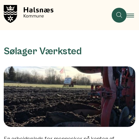
Sølager Værksted
En arbejdsplads for mennesker på kanten af