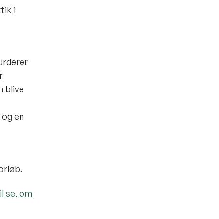
ik i
urderer
r
 blive
 og en
orløb.
l se, om