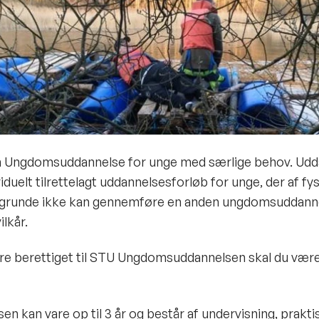
n Ungdomsuddannelse for unge med særlige behov. Udd
viduelt tilrettelagt uddannelsesforløb for unge, der af fys
 grunde ikke kan gennemføre en anden ungdomsuddann
lkår.
re berettiget til STU Ungdomsuddannelsen skal du vær
en kan vare op til 3 år og består af undervisning, prakti