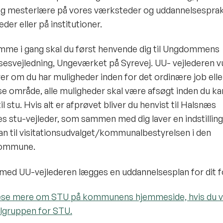
g mesterlære på vores værksteder og uddannelsesprakt
der eller på institutioner.
mme i gang skal du først henvende dig til Ungdommens
esvejledning, Ungeværket på Syrevej. UU- vejlederen v
er om du har muligheder inden for det ordinære job elle
e område, alle muligheder skal være afsøgt inden du kan
 til stu. Hvis alt er afprøvet bliver du henvist til Halsnæs
stu-vejleder, som sammen med dig laver en indstilling
an til visitationsudvalget/kommunalbestyrelsen i den
ommune.
d UU-vejlederen lægges en uddannelsesplan for dit f
æse mere om STU på kommunens hjemmeside, hvis du vi
ålgruppen for STU.