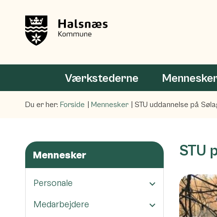
Værkstederne
Menneske
Du er her:
Forside
Mennesker
STU uddannelse på Søla
STU p
Mennesker
Personale
Medarbejdere