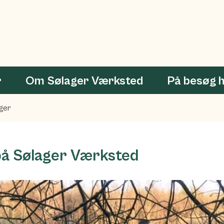
r
Om Sølager Værksted
På besøg 
ger
å Sølager Værksted