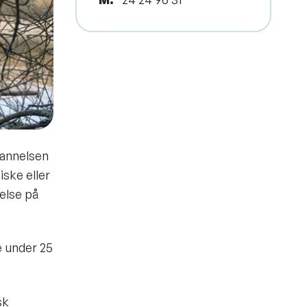
annelsen
iske eller
else på
e under 25
sk