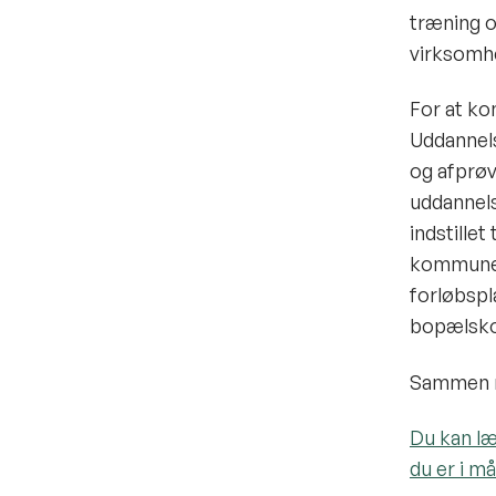
træning o
virksomhe
For at ko
Uddannels
og afprøv
uddannels
indstillet
kommunes 
forløbspl
bopælsk
Sammen me
Du kan l
du er i m