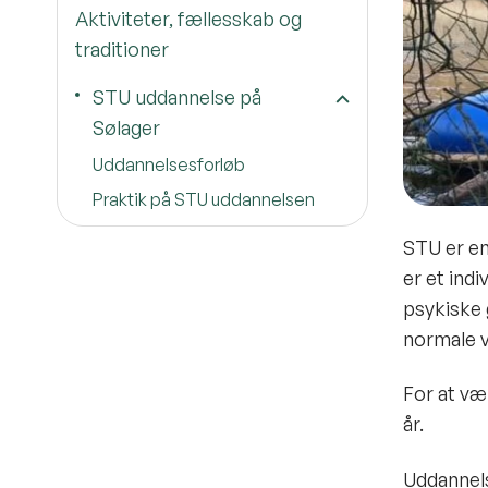
Aktiviteter, fællesskab og
traditioner
STU uddannelse på
Sølager
Uddannelsesforløb
Praktik på STU uddannelsen
STU er e
er et indi
psykiske
normale vi
For at væ
år.
Uddannels