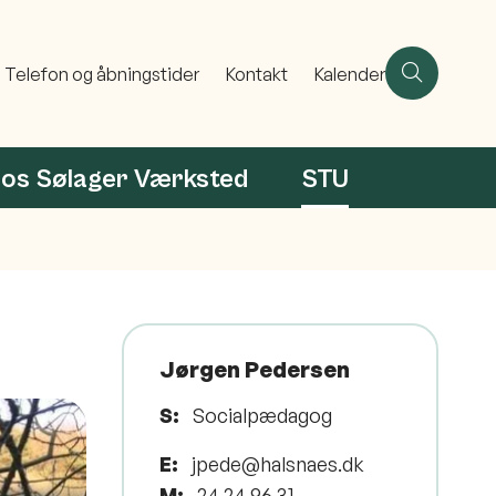
Telefon og åbningstider
Kontakt
Kalender
hos Sølager Værksted
STU
Jørgen Pedersen
S:
Socialpædagog
E:
jpede@halsnaes.dk
M:
24 24 96 31