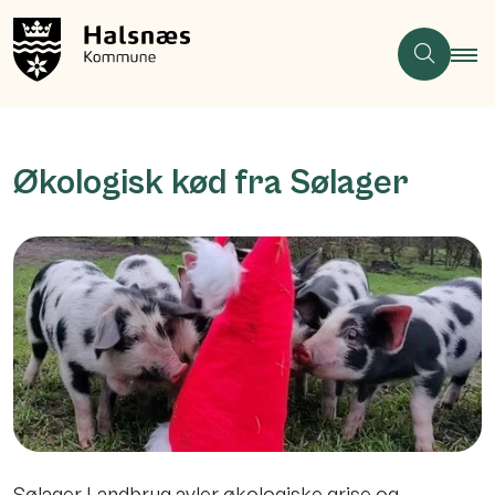
Økologisk kød fra Sølager
Sølager Landbrug avler økologiske grise og