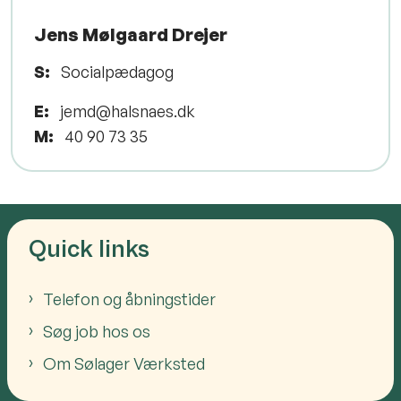
Jens Mølgaard Drejer
S:
Socialpædagog
E:
jemd@halsnaes.dk
M:
40 90 73 35
Quick links
Telefon og åbningstider
Søg job hos os
Om Sølager Værksted